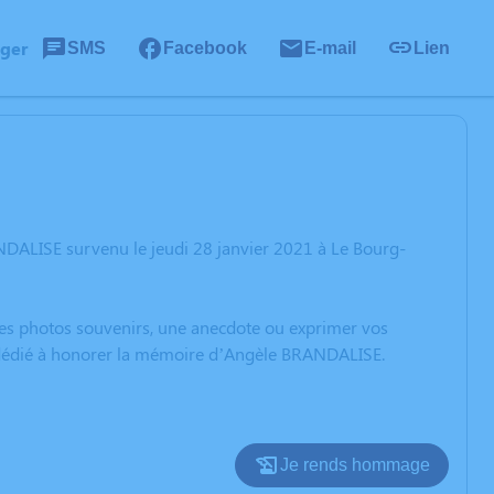
ager
SMS
Facebook
E-mail
Lien
DALISE survenu le jeudi 28 janvier 2021 à Le Bourg-
 des photos souvenirs, une anecdote ou exprimer vos
n dédié à honorer la mémoire d’Angèle BRANDALISE.
Je rends hommage