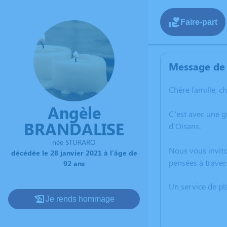
Faire-part
Message de 
Chère famille, c
Angèle
C’est avec une 
BRANDALISE
d'Oisans.
née STURARO
Nous vous invito
décédée le 28 janvier 2021 à l'âge de
pensées à traver
92 ans
Un service de p
Je rends hommage