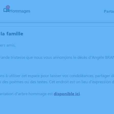
2
Part
Hommages
la famille
hers amis,
grande tristesse que nous vous annonçons le décès d’Angèle BRAN
ns à utiliser cet espace pour laisser vos condoléances, partager
s des poèmes ou des textes. Cet endroit est un lieu d'expressio
lantation d’arbre hommage est
disponible ici
.