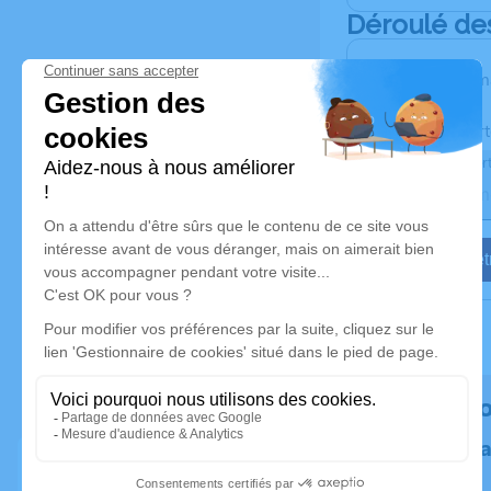
Déroulé de
Les inform
Activez une aler
Recevoir une aler
Je veux êtr
Rendez h
Plantez un 