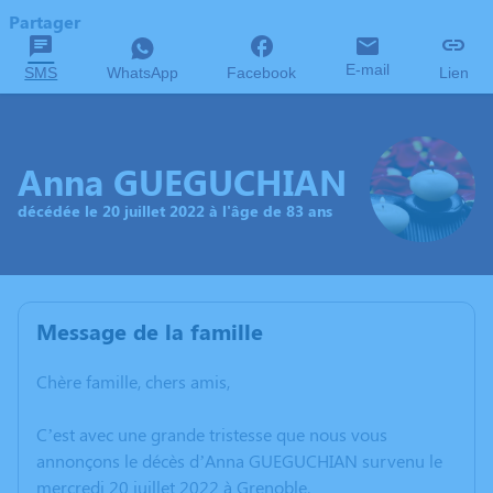
Partager
E-mail
SMS
WhatsApp
Facebook
Lien
Anna GUEGUCHIAN
décédée le 20 juillet 2022 à l'âge de 83 ans
Message de la famille
Chère famille, chers amis,
C’est avec une grande tristesse que nous vous
annonçons le décès d’Anna GUEGUCHIAN survenu le
mercredi 20 juillet 2022 à Grenoble.