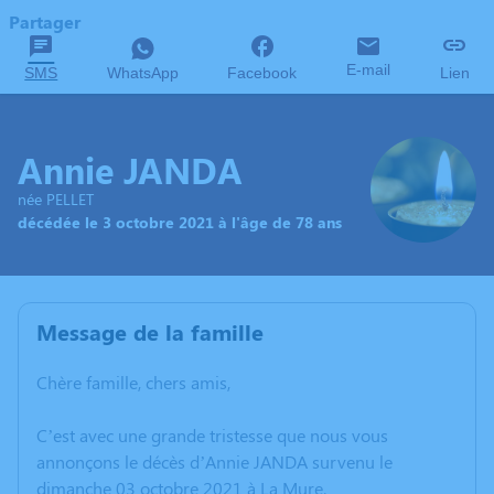
Partager
E-mail
SMS
WhatsApp
Facebook
Lien
Annie JANDA
née PELLET
décédée le 3 octobre 2021 à l'âge de 78 ans
Message de la famille
Chère famille, chers amis,
C’est avec une grande tristesse que nous vous
annonçons le décès d’Annie JANDA survenu le
dimanche 03 octobre 2021 à La Mure.