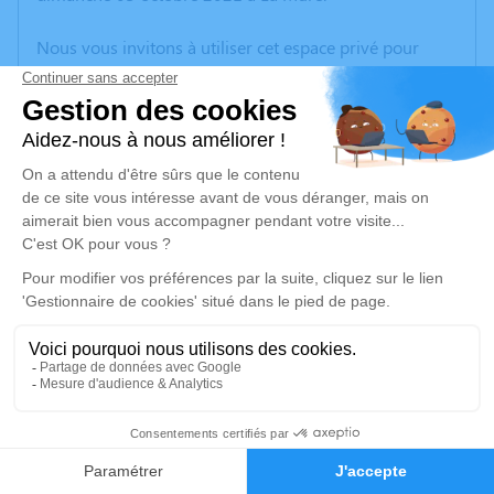
Nous vous invitons à utiliser cet espace privé pour
laisser vos condoléances, partager des photos
souvenirs, une anecdote ou exprimer vos pensées à
travers des poèmes ou des textes. Cet endroit est un
lieu d'expression dédié à honorer la mémoire d’Annie
JANDA.
Un service de plantation d’arbre hommage est
disponible ici
.
Je rends hommage
Cérémonie religieuse
jeudi 07 octobre 2021 à 14h30
4
Chapelle Saint Pierre Julien Eymard de La
Mure
Faire-part
Hommages
38350 La Mure