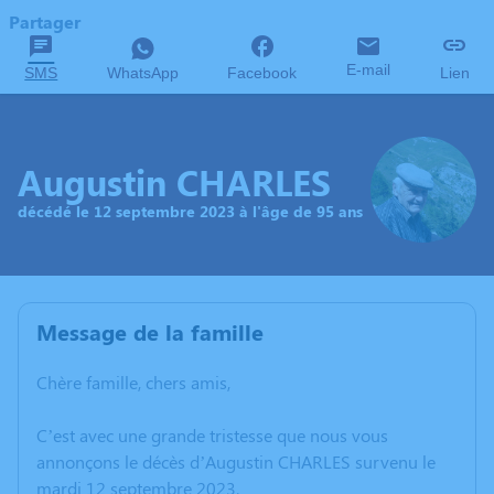
Partager
E-mail
SMS
WhatsApp
Facebook
Lien
Augustin CHARLES
décédé le 12 septembre 2023 à l'âge de 95 ans
Message de la famille
Chère famille, chers amis,
C’est avec une grande tristesse que nous vous
annonçons le décès d’Augustin CHARLES survenu le
mardi 12 septembre 2023.