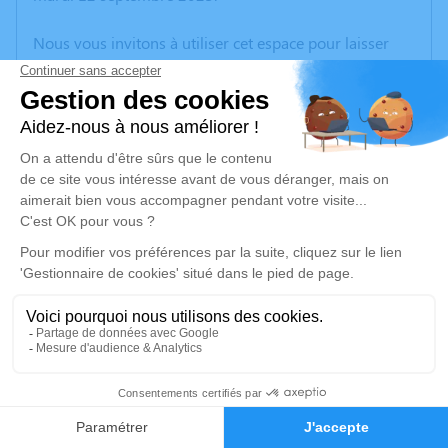
Nous vous invitons à utiliser cet espace pour laisser
vos condoléances, partager des photos souvenirs, une
anecdote ou exprimer vos pensées à travers des
poèmes ou des textes. Cet endroit est un lieu
d'expression dédié à honorer la mémoire d’Augustin
CHARLES.
Un service de plantation d’arbre hommage est
disponible ici
.
Je rends hommage
Cérémonie religieuse
lundi 18 septembre 2023 à 14h00
1
Église de Le Salette-Fallavaux
38970 Le Salette-Fallavaux
Faire-part
Hommages