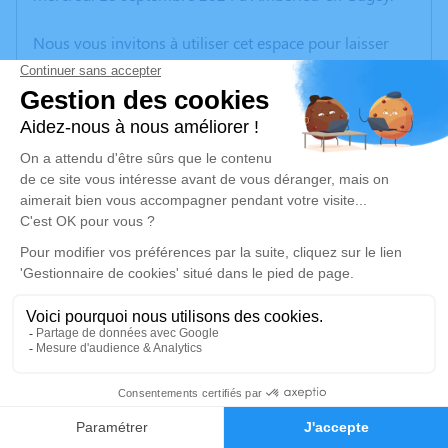
Nous vous invitons à utiliser cet espace pour laisser
vos condoléances, partager des photos souvenirs, une
anecdote ou exprimer vos pensées à travers des
poèmes ou des textes. Cet endroit est un lieu
d'expression dédié à honorer la mémoire de Claude
CAIX.
Un service de plantation d’arbre hommage est
disponible ici
.
Je rends hommage
Cérémonie civile
mardi 24 septembre 2024 à 14h00
5
Cimetière d'Auris
38142 Auris
Faire-part
Hommages