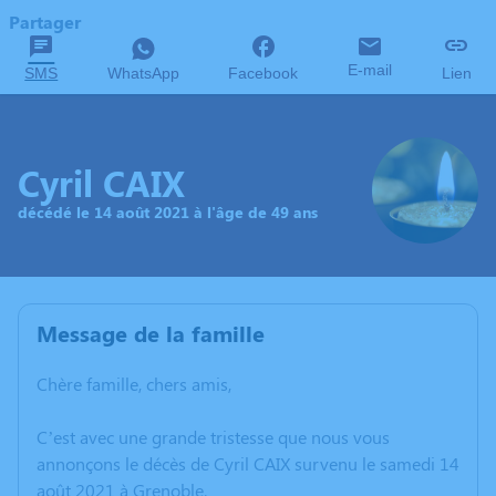
Partager
E-mail
SMS
WhatsApp
Facebook
Lien
Cyril CAIX
décédé le 14 août 2021 à l'âge de 49 ans
Message de la famille
Chère famille, chers amis,
C’est avec une grande tristesse que nous vous
annonçons le décès de Cyril CAIX survenu le samedi 14
août 2021 à Grenoble.