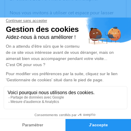
Nous vous invitons à utiliser cet espace pour laisser
vos condoléances, partager des photos souvenirs, une
anecdote ou exprimer vos pensées à travers des
poèmes ou des textes. Cet endroit est un lieu
d'expression dédié à honorer la mémoire de Didier
DELPUI.
Un service de plantation d’arbre hommage est
disponible ici
.
Je rends hommage
Cérémonie civile
lundi 21 octobre 2024 à 16h15
10
Crématorium de Gières
Route du Mûrier
Faire-part
Hommages
38610 Gières