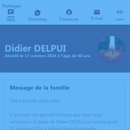
Partager
E-mail
SMS
WhatsApp
Facebook
Lien
Didier DELPUI
décédé le 17 octobre 2024 à l'âge de 60 ans
Message de la famille
Chère famille, chers amis,
C’est avec une grande tristesse que nous vous
annonçons le décès de Didier DELPUI survenu le jeudi
17 octobre 2024 à Villard-Saint-Christophe.