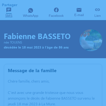
Partager
E-mail
SMS
WhatsApp
Facebook
Lien
Fabienne BASSETO
née TOUENS
décédée le 18 mai 2023 à l'âge de 86 ans
Message de la famille
Chère famille, chers amis,
C’est avec une grande tristesse que nous vous
annonçons le décès de Fabienne BASSETO survenu le
jeudi 18 mai 2023 à La Mure.