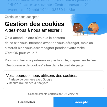
14h00 à l'adresse suivante : Centre funéraire - 21
Avenue du 22 août 1944 - 38350 La Mure.
Nous vous invitons à utiliser cet espace pour laisser
vos condoléances, partager des photos souvenirs, une
anecdote ou exprimer vos pensées à travers des
poèmes ou des textes. Cet endroit est un lieu
d'expression dédié à honorer la mémoire de Francisco
MORENO ZORILLA.
Un service de plantation d’arbre hommage est
disponible ici
.
Je rends hommage
Cérémonie civile
11
vendredi 04 juillet 2025 à 14h30
Cimetière de La Mure
Faire-part
Hommages
38350 La Mure