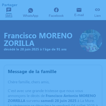
Partager
E-mail
SMS
WhatsApp
Facebook
Lien
Francisco MORENO
ZORILLA
décédé le 28 juin 2025 à l'âge de 91 ans
Message de la famille
Chère famille, chers amis,
C'est avec une grande tristesse que nous vous
annonçons le décès de
Francisco Antonio MORENO
ZORRILLA
survenu
samedi 28 juin 2025
à La Mure.
La cérémonie se déroulera le vendredi 04 juillet 2025 à