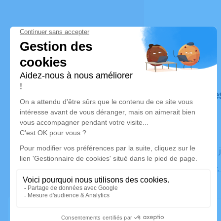
Déroulé de
Le jeudi 06
Église Livet