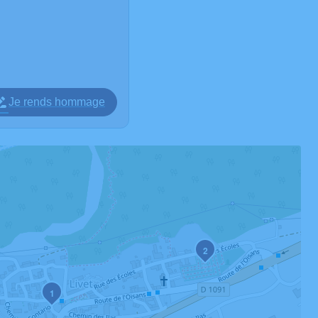
Je rends hommage
2
1