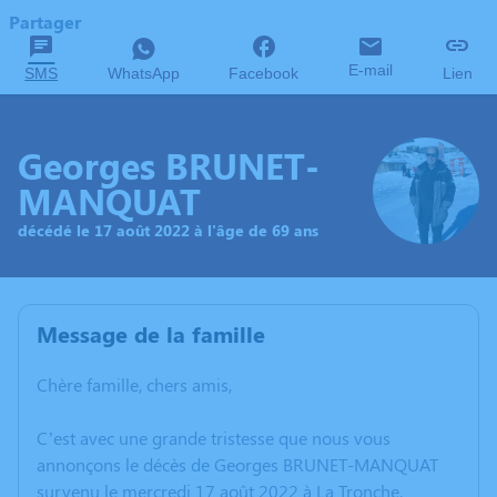
Partager
E-mail
SMS
WhatsApp
Facebook
Lien
Georges BRUNET-
MANQUAT
décédé le 17 août 2022 à l'âge de 69 ans
Message de la famille
Chère famille, chers amis,
C’est avec une grande tristesse que nous vous
annonçons le décès de Georges BRUNET-MANQUAT
survenu le mercredi 17 août 2022 à La Tronche.