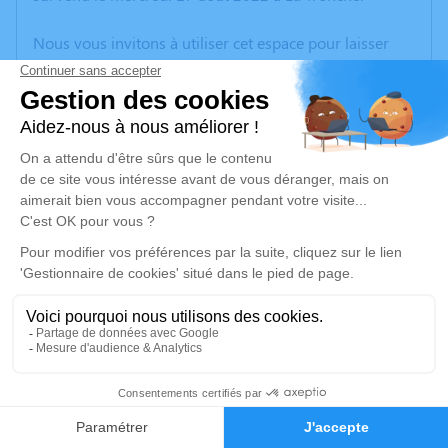
Nous vous invitons à utiliser cet espace pour laisser
vos condoléances, partager des photos souvenirs, une
anecdote ou exprimer vos pensées à travers des
poèmes ou des textes. Cet endroit est un lieu
d'expression dédié à honorer la mémoire de Georges
BRUNET-MANQUAT.
Un service de plantation d’arbre hommage est
disponible ici
.
Je rends hommage
Cérémonie religieuse
lundi 22 août 2022 à 11h00
6
Église Saint Laurent de Le Bourg-d'Oisans
38520 Le Bourg-d'Oisans
Faire-part
Hommages