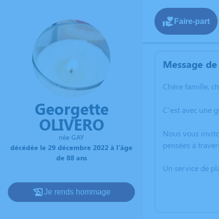
Faire-part
Message de 
Chère famille, c
Georgette
C’est avec une 
OLIVERO
Nous vous invito
née GAY
pensées à traver
décédée le 29 décembre 2022 à l'âge
de 88 ans
Un service de p
Je rends hommage