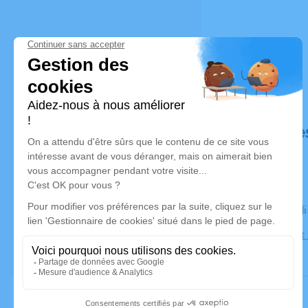
Déroulé de
Le mercred
Église Sain