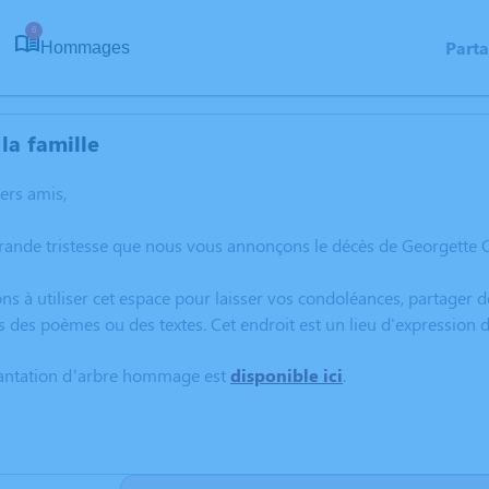
6
Part
Hommages
la famille
hers amis,
grande tristesse que nous vous annonçons le décès de Georgette
ns à utiliser cet espace pour laisser vos condoléances, partager
s des poèmes ou des textes. Cet endroit est un lieu d'expressio
lantation d’arbre hommage est
disponible ici
.