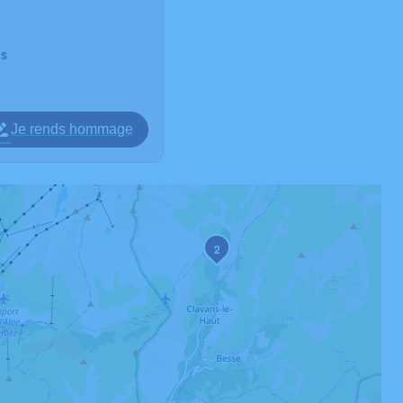
ns
Je rends hommage
2