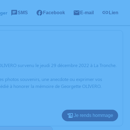
ager
SMS
Facebook
E-mail
Lien
 OLIVERO survenu le jeudi 29 décembre 2022 à La Tronche.
 des photos souvenirs, une anecdote ou exprimer vos
n dédié à honorer la mémoire de Georgette OLIVERO.
Je rends hommage