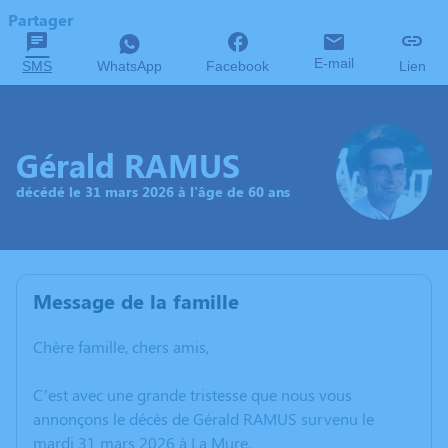
Partager
E-mail
SMS
WhatsApp
Facebook
Lien
Gérald RAMUS
décédé le 31 mars 2026 à l'âge de 60 ans
Message de la famille
Chère famille, chers amis,
C’est avec une grande tristesse que nous vous
annonçons le décès de Gérald RAMUS survenu le
mardi 31 mars 2026 à La Mure.