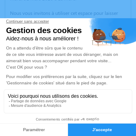
Nous vous invitons à utiliser cet espace pour laisser
vos condoléances, partager des photos souvenirs, une
anecdote ou exprimer vos pensées à travers des
poèmes ou des textes. Cet endroit est un lieu
d'expression dédié à honorer la mémoire de Gérald
RAMUS.
Un service de plantation d’arbre hommage est
disponible ici
.
Je rends hommage
Crémation
samedi 04 avril 2026 à 09h15
15
Crématorium de Gières
Route du Mûrier
Faire-part
Hommages
38610 Gières