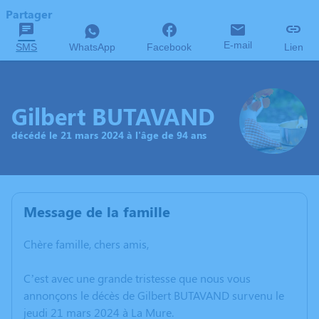
Partager
E-mail
SMS
WhatsApp
Facebook
Lien
Gilbert BUTAVAND
décédé le 21 mars 2024 à l'âge de 94 ans
Message de la famille
Chère famille, chers amis,
C’est avec une grande tristesse que nous vous
annonçons le décès de Gilbert BUTAVAND survenu le
jeudi 21 mars 2024 à La Mure.