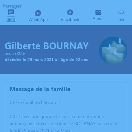
Partager
E-mail
SMS
WhatsApp
Facebook
Lien
Gilberte BOURNAY
née SERME
décédée le 29 mars 2021 à l'âge de 92 ans
Message de la famille
Chère famille, chers amis,
C’est avec une grande tristesse que nous vous
annonçons le décès de Gilberte BOURNAY survenu le
lundi 29 mars 2021 à La Mure.