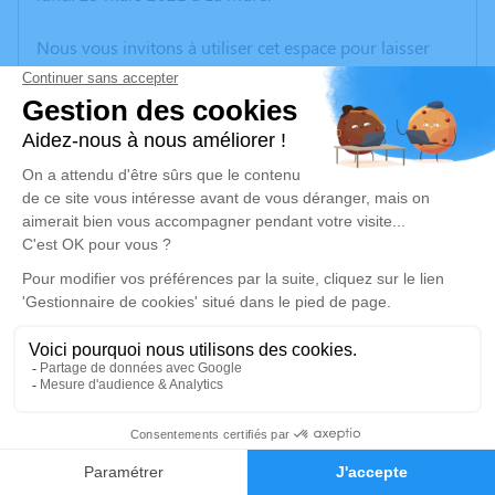
Nous vous invitons à utiliser cet espace pour laisser
vos condoléances, partager des photos souvenirs, une
anecdote ou exprimer vos pensées à travers des
poèmes ou des textes. Cet endroit est un lieu
d'expression dédié à honorer la mémoire de Gilberte
BOURNAY.
Un service de plantation d’arbre hommage est
disponible ici
.
Je rends hommage
Cérémonie religieuse
jeudi 01 avril 2021 à 14h30
1
Église de Villard-Saint-Christophe
38119 Villard-Saint-Christophe
Faire-part
Hommages