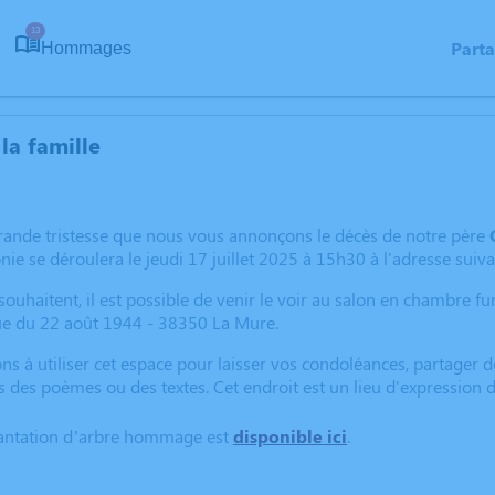
13
Part
Hommages
la famille
rande tristesse que nous vous annonçons le décès de notre père
ie se déroulera le jeudi 17 juillet 2025 à 15h30 à l'adresse sui
souhaitent, il est possible de venir le voir au salon en chambre f
e du 22 août 1944 - 38350 La Mure.
ns à utiliser cet espace pour laisser vos condoléances, partager
s des poèmes ou des textes. Cet endroit est un lieu d'expression
lantation d’arbre hommage est
disponible ici
.