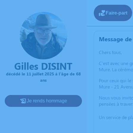
Faire-part
Message de 
Chers tous,
Gilles DISINT
C'est avec une g
Mure. La cérémon
décédé le 11 juillet 2025 à l'âge de 68
ans
Pour ceux qui le 
Mure - 21 Avenu
Nous vous invito
Je rends hommage
pensées à traver
Un service de p