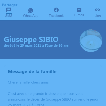
Partager
E-mail
SMS
WhatsApp
Facebook
Lien
Giuseppe SIBIO
décédé le 25 mars 2021 à l'âge de 96 ans
Message de la famille
Chère famille, chers amis,
C’est avec une grande tristesse que nous vous
annonçons le décès de Giuseppe SIBIO survenu le jeudi
25 mars 2021 à Corps.