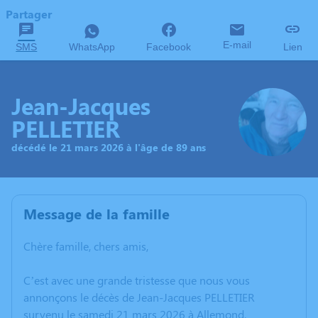
Partager
E-mail
SMS
WhatsApp
Facebook
Lien
Jean-Jacques
PELLETIER
décédé le 21 mars 2026 à l'âge de 89 ans
Message de la famille
Chère famille, chers amis,
C’est avec une grande tristesse que nous vous
annonçons le décès de Jean-Jacques PELLETIER
survenu le samedi 21 mars 2026 à Allemond.