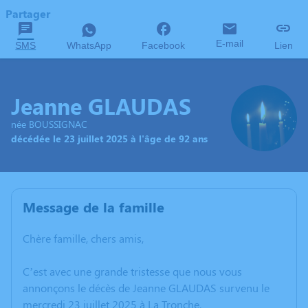
Partager
E-mail
SMS
WhatsApp
Facebook
Lien
Jeanne GLAUDAS
née BOUSSIGNAC
décédée le 23 juillet 2025 à l'âge de 92 ans
Message de la famille
Chère famille, chers amis,
C’est avec une grande tristesse que nous vous
annonçons le décès de Jeanne GLAUDAS survenu le
mercredi 23 juillet 2025 à La Tronche.