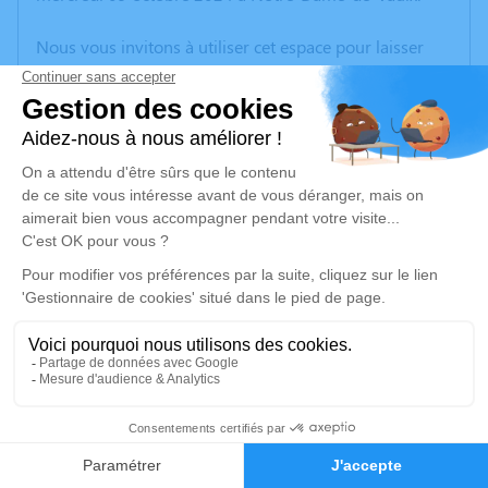
Nous vous invitons à utiliser cet espace pour laisser
vos condoléances, partager des photos souvenirs, une
anecdote ou exprimer vos pensées à travers des
poèmes ou des textes. Cet endroit est un lieu
d'expression dédié à honorer la mémoire de Jérôme
DUCLOS.
Un service de plantation d’arbre hommage est
disponible ici
.
Je rends hommage
Cérémonie religieuse
jeudi 17 octobre 2024 à 11h00
14
Église de Notre-Dame-de-Vaulx
Chapelle
Faire-part
Hommages
38144 Notre-Dame-de-Vaulx