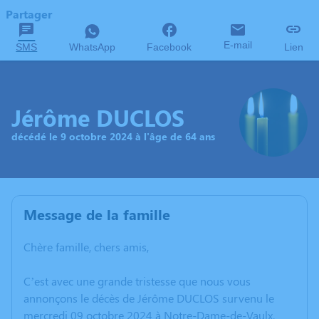
Partager
E-mail
SMS
WhatsApp
Facebook
Lien
Jérôme DUCLOS
décédé le 9 octobre 2024 à l'âge de 64 ans
Message de la famille
Chère famille, chers amis,
C’est avec une grande tristesse que nous vous
annonçons le décès de Jérôme DUCLOS survenu le
mercredi 09 octobre 2024 à Notre-Dame-de-Vaulx.