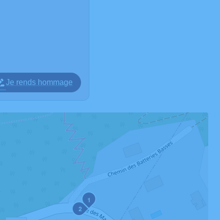
Je rends hommage
1
2