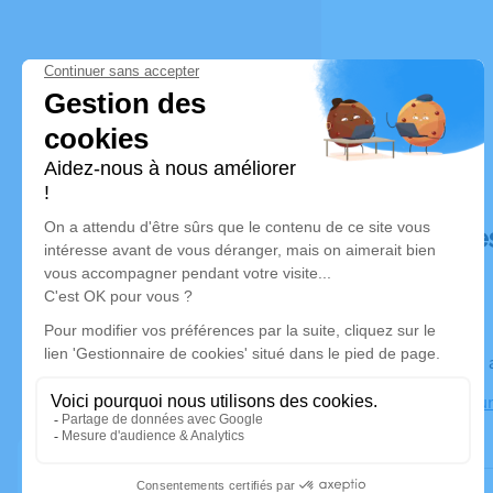
Déroulé de
Le jeudi 2
Crématorium