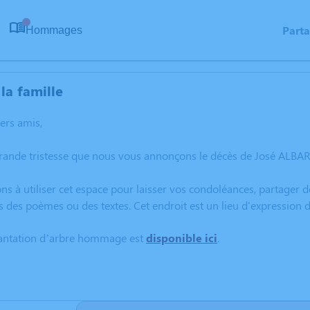
Part
Hommages
0
la famille
hers amis,
grande tristesse que nous vous annonçons le décès de José ALBAR
ns à utiliser cet espace pour laisser vos condoléances, partager
s des poèmes ou des textes. Cet endroit est un lieu d'expressio
lantation d’arbre hommage est
disponible ici
.