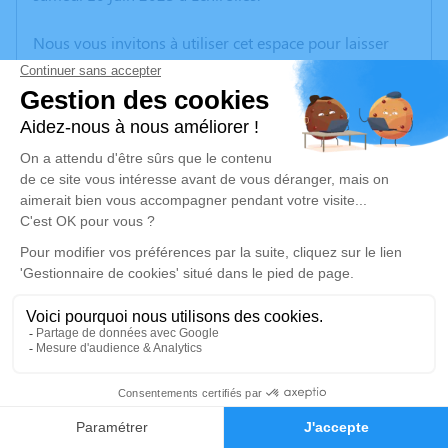
Nous vous invitons à utiliser cet espace pour laisser
vos condoléances, partager des photos souvenirs, une
anecdote ou exprimer vos pensées à travers des
poèmes ou des textes. Cet endroit est un lieu
d'expression dédié à honorer la mémoire de
Marguerite NIER.
Un service de plantation d’arbre hommage est
disponible ici
.
Je rends hommage
Cérémonie religieuse
jeudi 15 juin 2023 à 14h30
1
Église de Mayres-Savel
38350 Mayres-Savel
Faire-part
Hommages