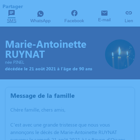
Partager
E-mail
SMS
WhatsApp
Facebook
Lien
Marie-Antoinette
RUYNAT
née PINEL
décédée le 21 août 2021 à l'âge de 90 ans
Message de la famille
Chère famille, chers amis,
C’est avec une grande tristesse que nous vous
annonçons le décès de Marie-Antoinette RUYNAT
survenu le samedi 21 août 2021 à Le Bourg-d'Oisans.