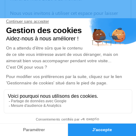
Nous vous invitons à utiliser cet espace pour laisser
vos condoléances, partager des photos souvenirs, une
anecdote ou exprimer vos pensées à travers des
poèmes ou des textes. Cet endroit est un lieu
d'expression dédié à honorer la mémoire de Martine
BRIANCON.
Un service de plantation d’arbre hommage est
disponible ici
.
Je rends hommage
Cérémonie religieuse
mardi 17 mars 2026 à 14h00
6
Église Notre-Dame-d'Aquilon de Guillestre
05600 Guillestre
Faire-part
Hommages