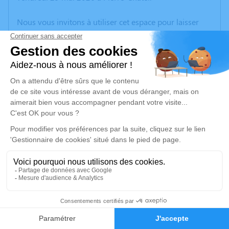
Nous vous invitons à utiliser cet espace pour laisser
vos condoléances, partager des photos souvenirs, une
anecdote ou exprimer vos pensées à travers des
poèmes ou des textes. Cet endroit est un lieu
d'expression dédié à honorer la mémoire de Maurice
DESSERT.
Un service de plantation d’arbre hommage est
disponible ici
.
Je rends hommage
Cérémonie religieuse
vendredi 05 juin 2026 à 14h00
2
Église de Laffrey
38220 Laffrey
Faire-part
Hommages