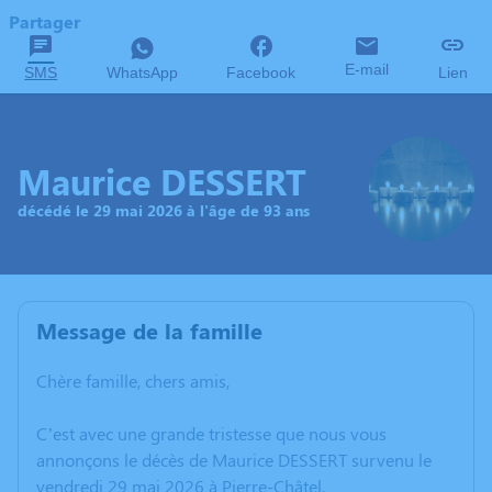
Partager
E-mail
SMS
WhatsApp
Facebook
Lien
Maurice DESSERT
décédé le 29 mai 2026 à l'âge de 93 ans
Message de la famille
Chère famille, chers amis,
C’est avec une grande tristesse que nous vous
annonçons le décès de Maurice DESSERT survenu le
vendredi 29 mai 2026 à Pierre-Châtel.