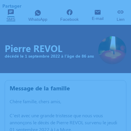
Partager
E-mail
SMS
WhatsApp
Facebook
Lien
Pierre REVOL
décédé le 1 septembre 2022 à l'âge de 86 ans
Message de la famille
Chère famille, chers amis,
C’est avec une grande tristesse que nous vous
annonçons le décès de Pierre REVOL survenu le jeudi
01 septembre 2022 à La Mure.