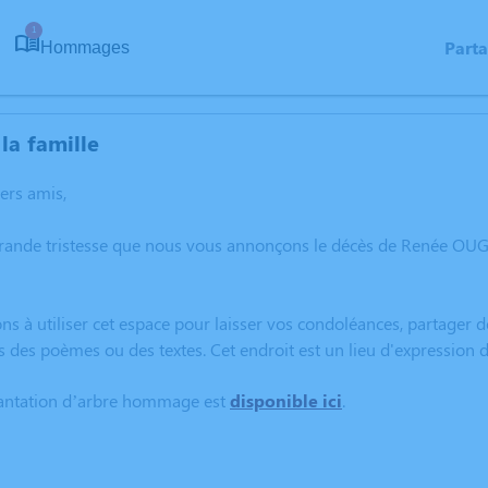
1
Part
Hommages
la famille
hers amis,
grande tristesse que nous vous annonçons le décès de Renée OU
ns à utiliser cet espace pour laisser vos condoléances, partager
s des poèmes ou des textes. Cet endroit est un lieu d'expressio
lantation d’arbre hommage est
disponible ici
.