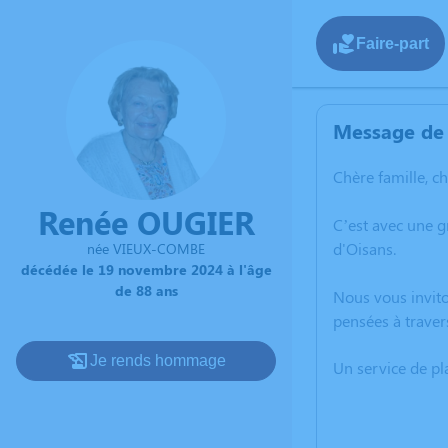
Faire-part
Message de 
Chère famille, c
Renée OUGIER
C’est avec une 
d'Oisans.
née VIEUX-COMBE
décédée le 19 novembre 2024 à l'âge
de 88 ans
Nous vous invito
pensées à traver
Je rends hommage
Un service de p