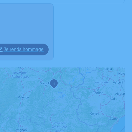
Je rends hommage
1