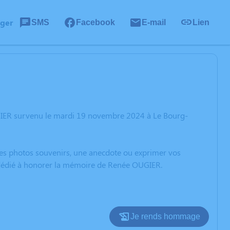
ager
SMS
Facebook
E-mail
Lien
GIER survenu le mardi 19 novembre 2024 à Le Bourg-
 des photos souvenirs, une anecdote ou exprimer vos
n dédié à honorer la mémoire de Renée OUGIER.
Je rends hommage