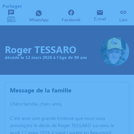
Partager
E-mail
SMS
WhatsApp
Facebook
Lien
Roger TESSARO
décédé le 12 mars 2026 à l'âge de 90 ans
Message de la famille
Chère famille, chers amis,
C’est avec une grande tristesse que nous vous
annonçons le décès de Roger TESSARO survenu le
jeudi 12 mars 2026 à Saint Laurent en Beaumont.