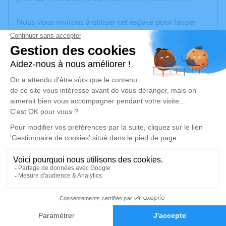
Nous vous invitons à utiliser cet espace pour laisser
vos condoléances, partager des photos souvenirs, une
anecdote ou exprimer vos pensées à travers des
poèmes ou des textes. Cet endroit est un lieu
d'expression dédié à honorer la mémoire de Roger
TESSARO.
Un service de plantation d’arbre hommage est
disponible ici
.
Je rends hommage
Cérémonie religieuse
jeudi 19 mars 2026 à 14h00
18
Eglise Notre Dame de La Mure
38350 La Mure
Faire-part
Hommages