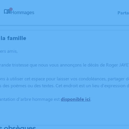
Part
Hommages
0
la famille
hers amis,
grande tristesse que nous vous annonçons le décès de Roger JAYE
ns à utiliser cet espace pour laisser vos condoléances, partager
s des poèmes ou des textes. Cet endroit est un lieu d'expression
lantation d’arbre hommage est
disponible ici
.
s obsèques