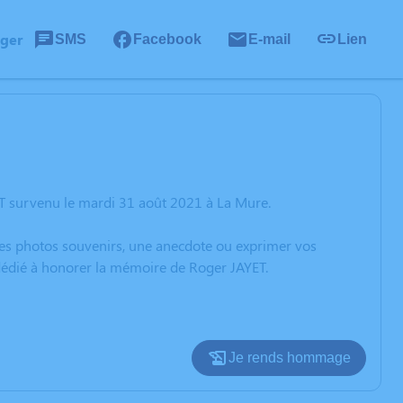
ager
SMS
Facebook
E-mail
Lien
T survenu le mardi 31 août 2021 à La Mure.
 des photos souvenirs, une anecdote ou exprimer vos
 dédié à honorer la mémoire de Roger JAYET.
Je rends hommage