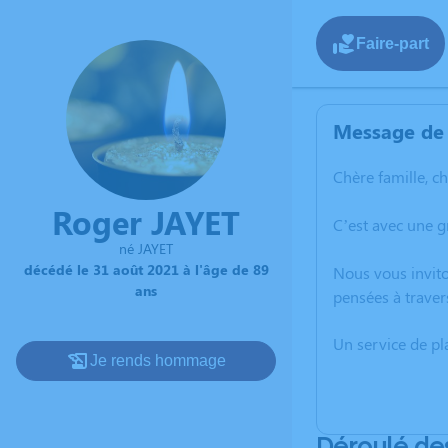
Faire-part
Message de 
Chère famille, c
Roger JAYET
C’est avec une 
né JAYET
décédé le 31 août 2021 à l'âge de 89
Nous vous invito
ans
pensées à traver
Un service de p
Je rends hommage
Déroulé de