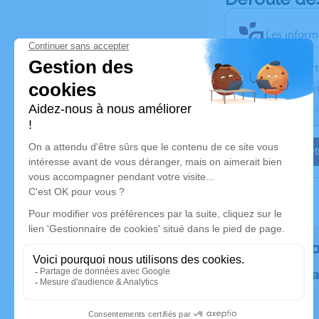
Les inform
Activez une aler
Recevoir une aler
Je veux êtr
Rendez h
Plantez un 