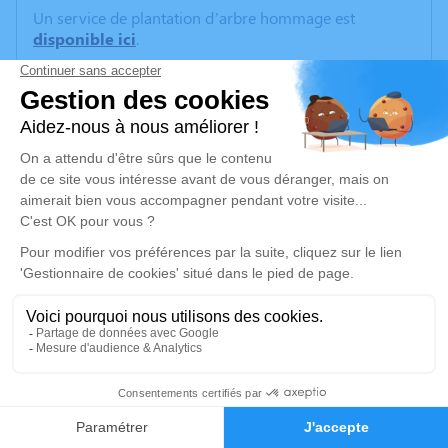
Un service de plantation d’arbre hommage est
disponible ici
.
Je rends hommage
Crémation
lundi 10 janvier 2022 à 11h30
Crématorium de Gières
Route du Mûrier
38610 Gières
Je rends hommage
Déroulé des obsèques
1
Crémation
Faire-part
Hommages