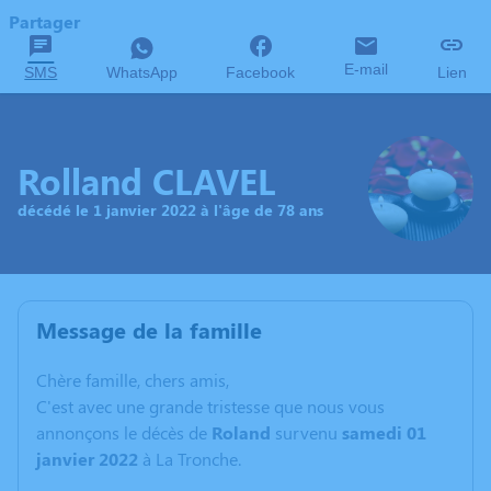
Partager
E-mail
SMS
WhatsApp
Facebook
Lien
Rolland CLAVEL
décédé le 1 janvier 2022 à l'âge de 78 ans
Message de la famille
C
hère famille, chers amis,
C'est avec une grande tristesse que nous vous
annonçons le décès de
Roland
survenu
samedi 01
janvier 2022
à La Tronche.