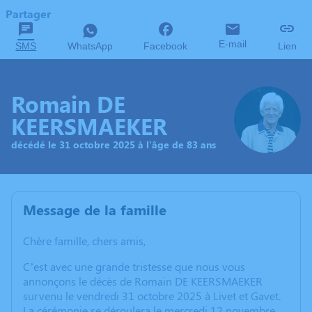
Partager
E-mail
SMS
WhatsApp
Facebook
Lien
Romain DE
KEERSMAEKER
décédé le 31 octobre 2025 à l'âge de 83 ans
Message de la famille
Chère famille, chers amis,
C’est avec une grande tristesse que nous vous
annonçons le décès de Romain DE KEERSMAEKER
survenu le vendredi 31 octobre 2025 à Livet et Gavet.
La cérémonie se déroulera le mercredi 12 novembre