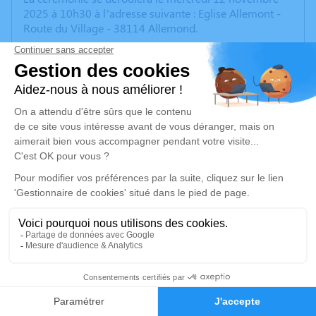
2025 à 10h30 à l’adresse suivante : Eglise Allemont -
Route du Village - 38114 Allemond.
Nous vous invitons à utiliser cet espace pour laisser
vos condoléances, partager des photos souvenirs, une
anecdote ou exprimer vos pensées à travers des
poèmes ou des textes. Cet endroit est un lieu
d'expression dédié à honorer la mémoire de Romain
DE KEERSMAEKER.
Un service de plantation d’arbre hommage est
disponible ici
.
Je rends hommage
Cérémonie religieuse
27
mercredi 12 novembre 2025 à 10h30
Église Saint Nizier d'Allemond
Faire-part
Hommages
38114 Allemond