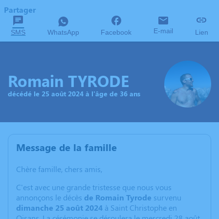
Partager
E-mail
SMS
WhatsApp
Facebook
Lien
Romain TYRODE
décédé le 25 août 2024 à l'âge de 36 ans
Message de la famille
Chère famille, chers amis,
C'est avec une grande tristesse que nous vous
annonçons le décès
de Romain Tyrode
survenu
dimanche 25 août 2024
à Saint Christophe en
Oisans. La cérémonie se déroulera le mercredi 28 août