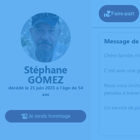
Faire-part
Message de 
Chère famille, c
Stéphane
C’est avec une 
GOMEZ
Nous vous invito
décédé le 21 juin 2025 à l'âge de 54
pensées à traver
ans
Un service de p
Je rends hommage