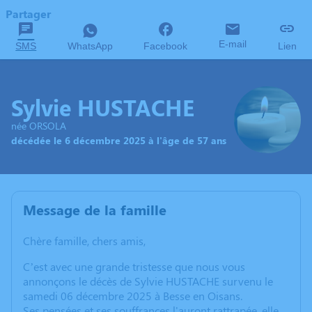
Partager
E-mail
SMS
WhatsApp
Facebook
Lien
Sylvie HUSTACHE
née ORSOLA
décédée le 6 décembre 2025 à l'âge de 57 ans
Message de la famille
Chère famille, chers amis,
C’est avec une grande tristesse que nous vous
annonçons le décès de Sylvie HUSTACHE survenu le
samedi 06 décembre 2025 à Besse en Oisans.
Ses pensées et ses souffrances l'auront rattrapée, elle