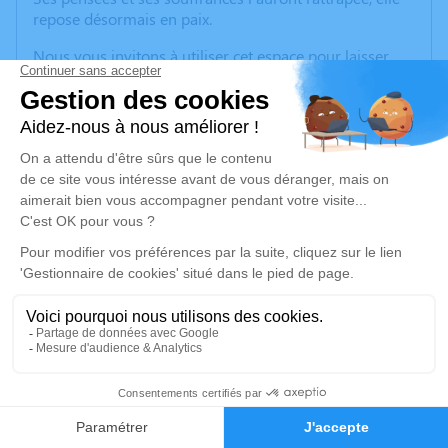
repose désormais en paix.
Nous vous invitons à utiliser cet espace pour laisser
vos condoléances et vos hommages. Cet endroit est un
lieu d'expression dédié à honorer sa mémoire.
Vous pourrez lui rendre un dernier hommage ce
mercredi 10 décembre au salon funéraire de La Mure.
Les funérailles se feront dans l'intimité.
Un service de plantation d’arbre hommage est
disponible ici
.
Je rends hommage
Déroulé des obsèques
8
Repos en salon funéraire
Faire-part
Hommages