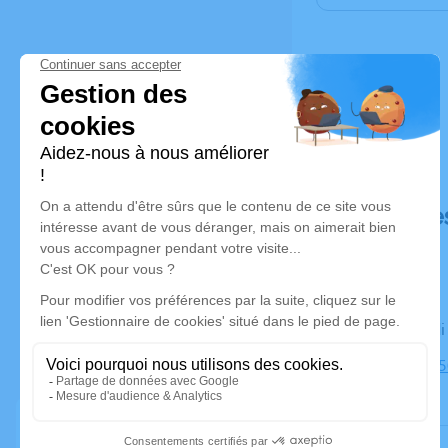
Déroulé de
Le vendred
Eglise, 383