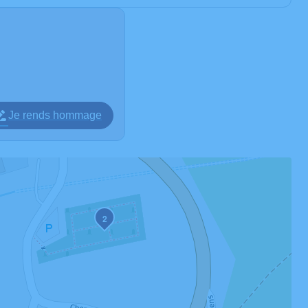
Je rends hommage
2