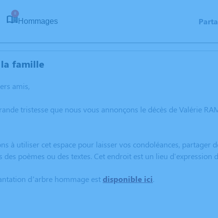
8
Part
Hommages
la famille
hers amis,
rande tristesse que nous vous annonçons le décès de Valérie RAM
ns à utiliser cet espace pour laisser vos condoléances, partager
s des poèmes ou des textes. Cet endroit est un lieu d'expression
lantation d’arbre hommage est
disponible ici
.