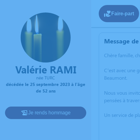
Faire-part
Message de 
Chère famille, c
Valérie RAMI
C’est avec une g
Beaumont.
née TURC
décédée le 25 septembre 2023 à l'âge
de 52 ans
Nous vous invito
pensées à traver
Je rends hommage
Un service de p