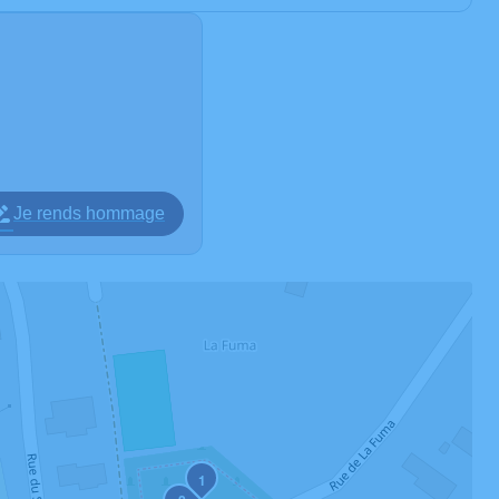
Je rends hommage
1