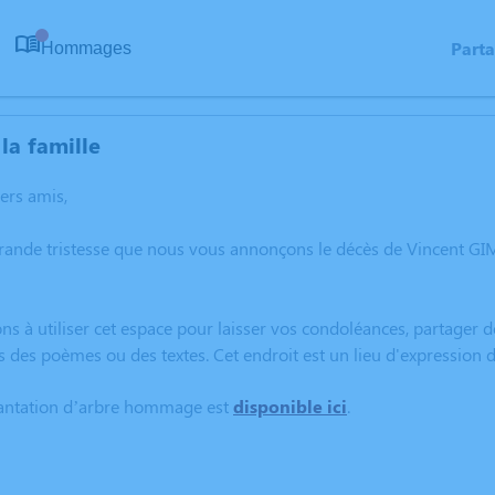
Part
Hommages
0
la famille
hers amis,
grande tristesse que nous vous annonçons le décès de Vincent 
ns à utiliser cet espace pour laisser vos condoléances, partager
s des poèmes ou des textes. Cet endroit est un lieu d'expressio
lantation d’arbre hommage est
disponible ici
.