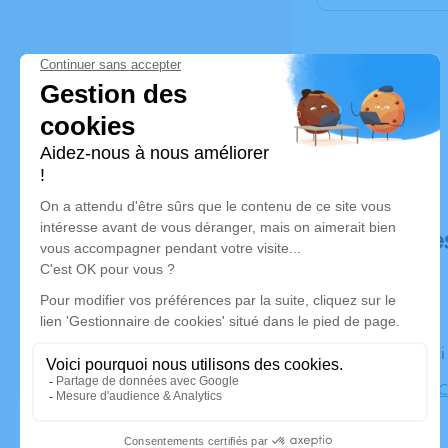
Déroulé de
Le vendred
Cimetière, 