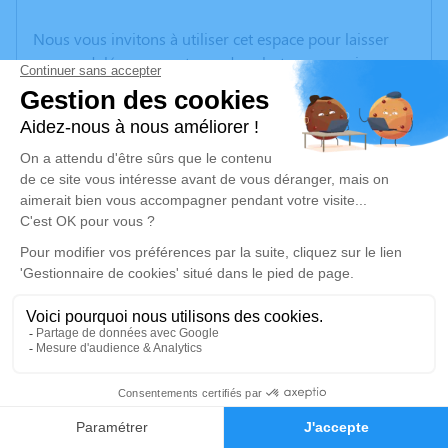
Nous vous invitons à utiliser cet espace pour laisser
vos condoléances, partager des photos souvenirs, une
anecdote ou exprimer vos pensées à travers des
poèmes ou des textes. Cet endroit est un lieu
d'expression dédié à honorer la mémoire de Vincenzo
CAPRERA.
Un service de plantation d’arbre hommage est
disponible ici
.
Je rends hommage
Cérémonie religieuse
mercredi 22 mars 2023 à 14h30
4
Chapelle Saint Pierre Julien Eymard de La
Mure
Faire-part
Hommages
38350 La Mure