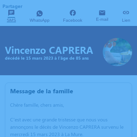
Partager
E-mail
SMS
WhatsApp
Facebook
Lien
Vincenzo CAPRERA
décédé le 15 mars 2023 à l'âge de 85 ans
Message de la famille
Chère famille, chers amis,
C’est avec une grande tristesse que nous vous
annonçons le décès de Vincenzo CAPRERA survenu le
mercredi 15 mars 2023 à La Mure.