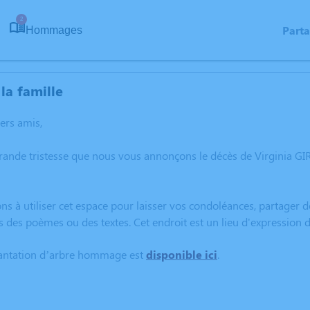
2
Part
Hommages
la famille
hers amis,
grande tristesse que nous vous annonçons le décès de Virginia 
ns à utiliser cet espace pour laisser vos condoléances, partager
s des poèmes ou des textes. Cet endroit est un lieu d'expressio
lantation d’arbre hommage est
disponible ici
.