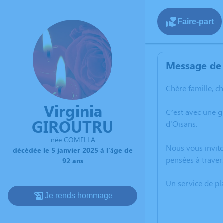
Faire-part
Message de 
Chère famille, c
Virginia
C’est avec une 
GIROUTRU
d'Oisans.
née COMELLA
Nous vous invito
décédée le 5 janvier 2025 à l'âge de
pensées à traver
92 ans
Un service de p
Je rends hommage