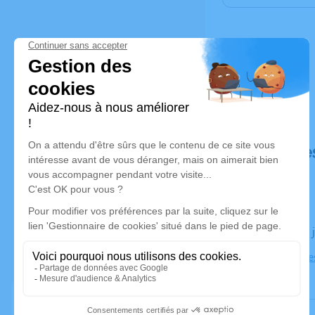
Déroulé de
Le jeudi 09
Église Sabl