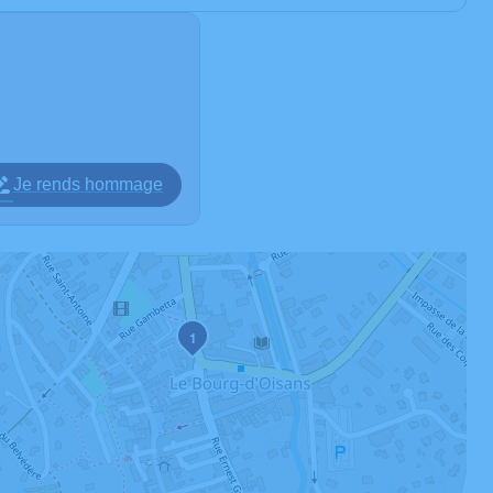
Je rends hommage
1