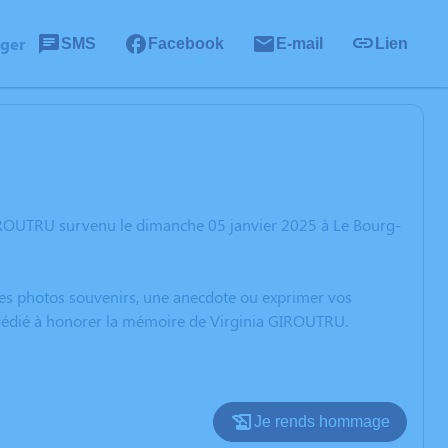
ager
SMS
Facebook
E-mail
Lien
GIROUTRU survenu le dimanche 05 janvier 2025 à Le Bourg-
 des photos souvenirs, une anecdote ou exprimer vos
n dédié à honorer la mémoire de Virginia GIROUTRU.
Je rends hommage