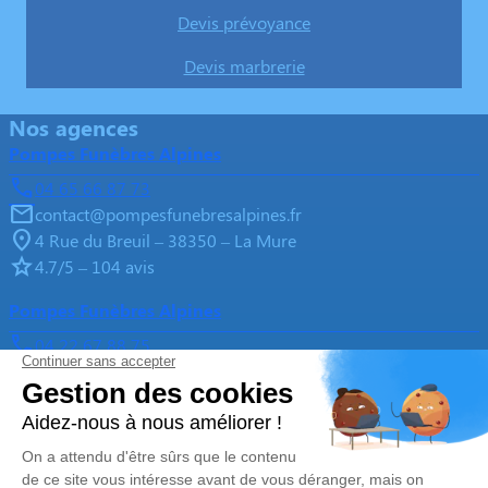
Devis prévoyance
Devis marbrerie
Nos agences
Pompes Funèbres Alpines
04 65 66 87 73
contact@pompesfunebresalpines.fr
4 Rue du Breuil – 38350 – La Mure
4.7/5 – 104 avis
Pompes Funèbres Alpines
04 22 67 88 75
contact@pompesfunebresalpines.fr
167 Rue des Cristalliers – 38520 – Le Bourg-d'Oisans
4.9/5 – 74 avis
Nos Services
Liens utiles
Organiser des obsèques
Avis de décès