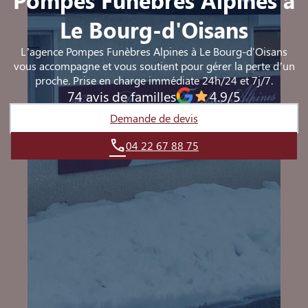
NOS CAPITONS
Le Bourg-d'Oisans
L’agence Pompes Funèbres Alpines à Le Bourg-d'Oisans
vous accompagne et vous soutient pour gérer la perte d’un
proche. Prise en charge immédiate 24h/24 et 7j/7.
74 avis de familles
4.9/5
Demande de devis
04 22 67 88 75