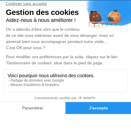
Nos agences
Pompes Funèbres Alpines
04 65 66 87 73
contact@pompesfunebresalpines.fr
4 Rue du Breuil - 38350 - La Mure
4.7/5 - 105 avis
Pompes Funèbres Alpines
04 22 67 88 75
contact@pompesfunebresalpines.fr
167 Rue des Cristalliers - 38520 - Le Bourg-d'Oisans
4.9/5 - 74 avis
Nos Services
Liens utiles
Organiser des obsèques
Avis de décès
Monuments funéraires
Demande de rendez-vous en
04 22 67 88 75
Demande de devis
agence
Services aux familles
Nos réseaux sociaux