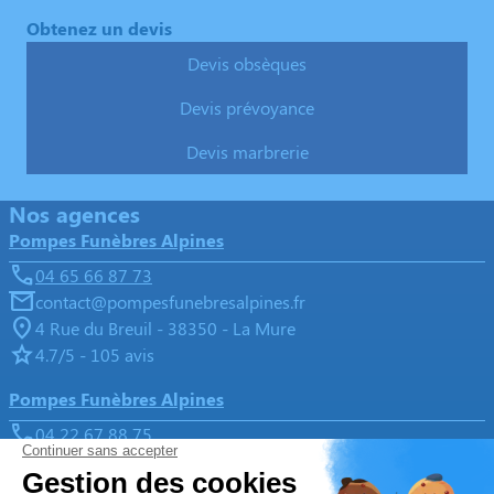
Obtenez un devis
Devis obsèques
Devis prévoyance
Devis marbrerie
Nos agences
Pompes Funèbres Alpines
04 65 66 87 73
contact@pompesfunebresalpines.fr
4 Rue du Breuil - 38350 - La Mure
4.7/5 - 105 avis
Pompes Funèbres Alpines
04 22 67 88 75
contact@pompesfunebresalpines.fr
167 Rue des Cristalliers - 38520 - Le Bourg-d'Oisans