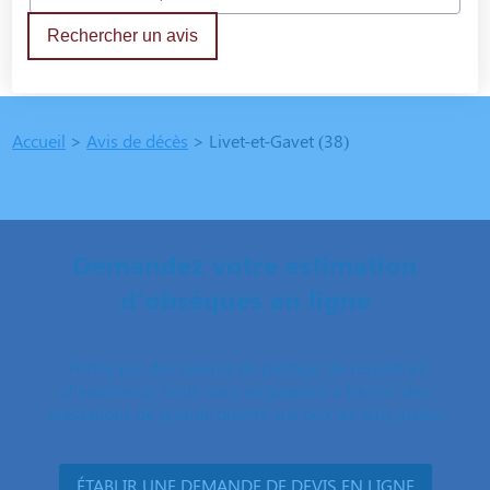
Rechercher un avis
Accueil
>
Avis de décès
>
Livet-et-Gavet (38)
Demandez votre estimation
d'obsèques en ligne
Portés par des valeurs de partage, de respect et
d’excellence, nous nous engageons à fournir des
prestations de grande qualité aux prix les plus justes.
ÉTABLIR UNE DEMANDE DE DEVIS EN LIGNE